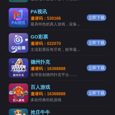
PA视讯
立即下载
邀请码：530166
最具特色的真人游戏，设备高端，性能稳定，美女如云，让您拥有身临其境的游戏体验！
GO彩票
立即下载
邀请码：022070
主流彩票应有尽有，赔率最高，玩法公平，规则公正，信誉公开。
德州扑克
立即下载
邀请码：16368888
全球首创德州扑克平台……
百人游戏
立即下载
邀请码：16368888
多款经典街机游戏
抢庄牛牛