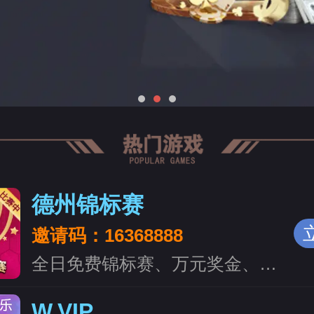
德州锦标赛
邀请码：16368888
全日免费锦标赛、万元奖金、无需充值也能游戏...
W.VIP