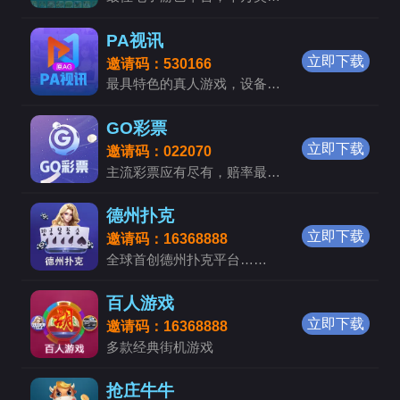
PA视讯
立即下载
邀请码：530166
最具特色的真人游戏，设备高端，性能稳定，美女如云，让您拥有身临其境的游戏体验！
GO彩票
立即下载
邀请码：022070
主流彩票应有尽有，赔率最高，玩法公平，规则公正，信誉公开。
德州扑克
立即下载
邀请码：16368888
全球首创德州扑克平台……
百人游戏
立即下载
邀请码：16368888
多款经典街机游戏
抢庄牛牛