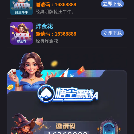
立即下载
邀请码：16368888
经典明牌抢庄牛牛。
炸金花
立即下载
邀请码：16368888
经典炸金花