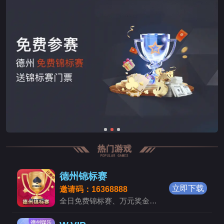
德州锦标赛
立即下载
邀请码：16368888
全日免费锦标赛、万元奖金、无需充值也能游戏...