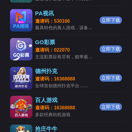
PA视讯
立即下载
邀请码：530166
最具特色的真人游戏，设备高端，性能稳定，美女如云，让您拥有身临其境的游戏体验！
GO彩票
立即下载
邀请码：022070
主流彩票应有尽有，赔率最高，玩法公平，规则公正，信誉公开。
德州扑克
立即下载
邀请码：16368888
全球首创德州扑克平台……
百人游戏
立即下载
邀请码：16368888
多款经典街机游戏
抢庄牛牛