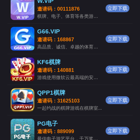
W.VIP
立即下载
邀请码：00111876
棋牌、电子、体育等各类游戏精彩不断...
G66.VIP
立即下载
邀请码：168867
高品质、诚信、卓越的体育综合平台...
KF6棋牌
立即下载
邀请码：140881
游戏使用微软云最高端的安全配置，豪华的技术团队...
QPP1棋牌
立即下载
邀请码：31625103
一起约战的棋牌游戏在棋牌室...
PG电子
立即下载
邀请码：889099
最佳电子游艺平台，千万奖池━触即发等您来赢...