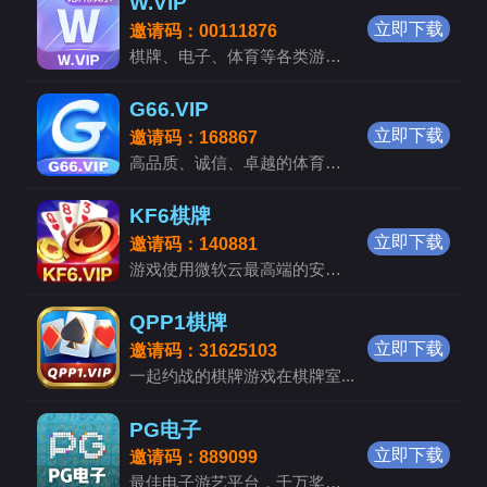
W.VIP
立即下载
邀请码：00111876
棋牌、电子、体育等各类游戏精彩不断...
G66.VIP
立即下载
邀请码：168867
高品质、诚信、卓越的体育综合平台...
KF6棋牌
立即下载
邀请码：140881
游戏使用微软云最高端的安全配置，豪华的技术团队...
QPP1棋牌
立即下载
邀请码：31625103
一起约战的棋牌游戏在棋牌室...
PG电子
立即下载
邀请码：889099
最佳电子游艺平台，千万奖池━触即发等您来赢...