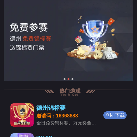
德州锦标赛
立即下载
邀请码：16368888
全日免费锦标赛、万元奖金、无需充值也能游戏...