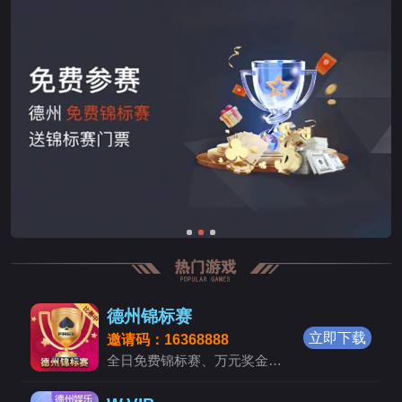
德州锦标赛
立即下载
邀请码：16368888
全日免费锦标赛、万元奖金、无需充值也能游戏...