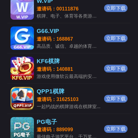
W.VIP
立即下载
邀请码：00111876
棋牌、电子、体育等各类游戏精彩不断...
G66.VIP
立即下载
邀请码：168867
高品质、诚信、卓越的体育综合平台...
KF6棋牌
立即下载
邀请码：140881
游戏使用微软云最高端的安全配置，豪华的技术团队...
QPP1棋牌
立即下载
邀请码：31625103
一起约战的棋牌游戏在棋牌室...
PG电子
立即下载
邀请码：889099
最佳电子游艺平台，千万奖池━触即发等您来赢...