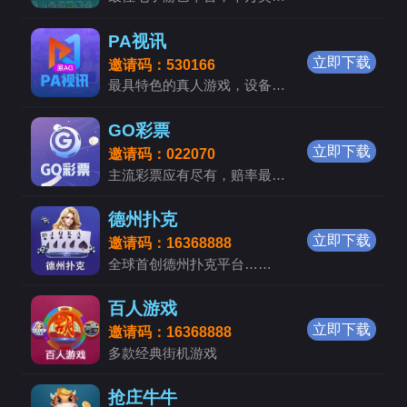
PA视讯
立即下载
邀请码：530166
最具特色的真人游戏，设备高端，性能稳定，美女如云，让您拥有身临其境的游戏体验！
GO彩票
立即下载
邀请码：022070
主流彩票应有尽有，赔率最高，玩法公平，规则公正，信誉公开。
德州扑克
立即下载
邀请码：16368888
全球首创德州扑克平台……
百人游戏
立即下载
邀请码：16368888
多款经典街机游戏
抢庄牛牛