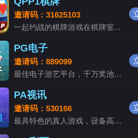
QPP1棋牌
邀请码：31625103
一起约战的棋牌游戏在棋牌室...
PG电子
邀请码：889099
最佳电子游艺平台，千万奖池━触即发等您来赢...
PA视讯
邀请码：530166
最具特色的真人游戏，设备高端，性能稳定，美女如云，让您拥有身临其境的游戏体验！