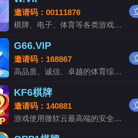
邀请码：00111876
棋牌、电子、体育等各类游戏精彩不断...
G66.VIP
邀请码：168867
高品质、诚信、卓越的体育综合平台...
KF6棋牌
邀请码：140881
游戏使用微软云最高端的安全配置，豪华的技术团队...